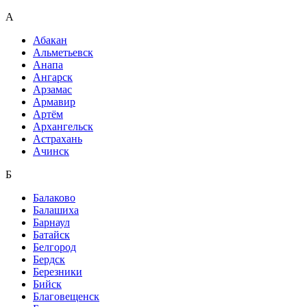
А
Абакан
Альметьевск
Анапа
Ангарск
Арзамас
Армавир
Артём
Архангельск
Астрахань
Ачинск
Б
Балаково
Балашиха
Барнаул
Батайск
Белгород
Бердск
Березники
Бийск
Благовещенск